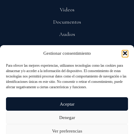
Videos
Documentos
Audios
Gestionar consentimiento
POLÍTICAS
Para ofrecer las mejores experiencias, utilizamos tecnologías como las cookies para
Privacidad
almacenar y/o acceder a la información del dispositivo. El consentimiento de estas
tecnologías nos permitirá procesar datos como el comportamiento de navegación o las
Protección De Datos
identificaciones únicas en este sitio. No consentir o retirar el consentimiento, puede
afectar negativamente a ciertas características y funciones.
Cookies
Aceptar
Denegar
© 2026 ALL RIGHTS RESERVED
ANDRÉS PASTRANA ARANGO
Ver preferencias