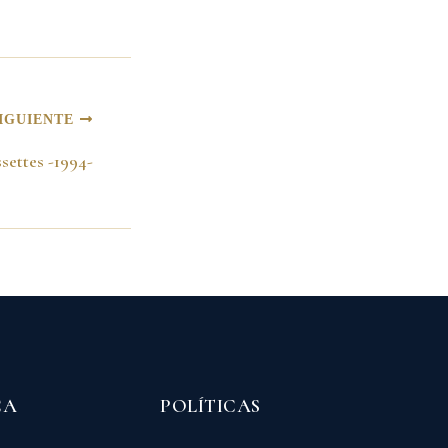
IGUIENTE
settes -1994-
CA
POLÍTICAS