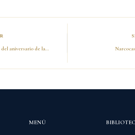
OR
S
Celebración del aniversario de la Escuela Superior de Guerra -3 de mayo del 2001-
Narcocas
MENÚ
BIBLIOTE