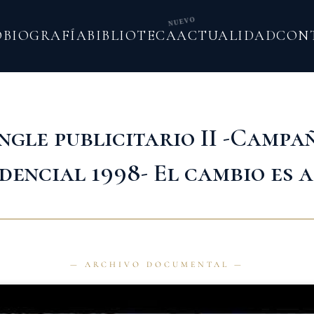
NUEVO
O
BIOGRAFÍA
BIBLIOTECA
ACTUALIDAD
CON
ingle publicitario II -Campa
dencial 1998- El cambio es