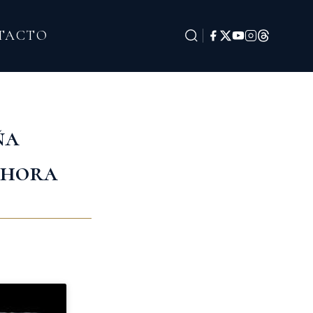
TACTO
ña
 ahora