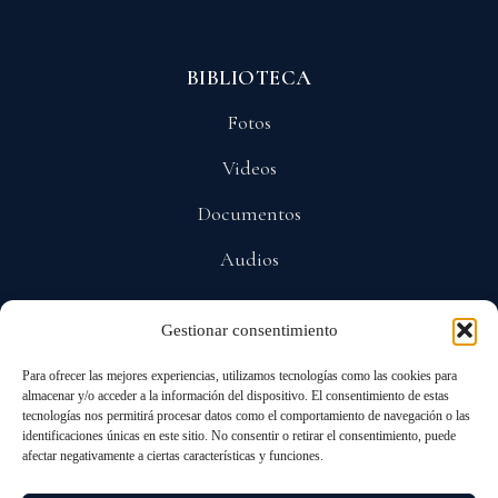
BIBLIOTECA
Fotos
Videos
Documentos
Audios
Gestionar consentimiento
POLÍTICAS
Para ofrecer las mejores experiencias, utilizamos tecnologías como las cookies para
Privacidad
almacenar y/o acceder a la información del dispositivo. El consentimiento de estas
tecnologías nos permitirá procesar datos como el comportamiento de navegación o las
Protección De Datos
identificaciones únicas en este sitio. No consentir o retirar el consentimiento, puede
afectar negativamente a ciertas características y funciones.
Cookies