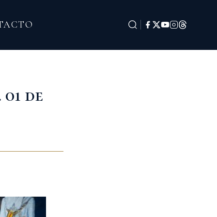
TACTO
 01 de