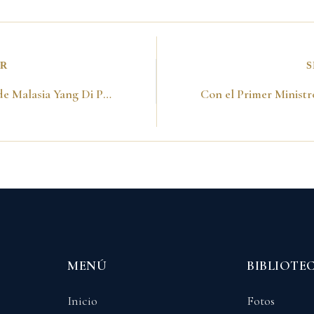
OR
S
Con el Rey de Malasia Yang Di Pertuar. 01 de marzo del 2001
MENÚ
BIBLIOTE
Inicio
Fotos