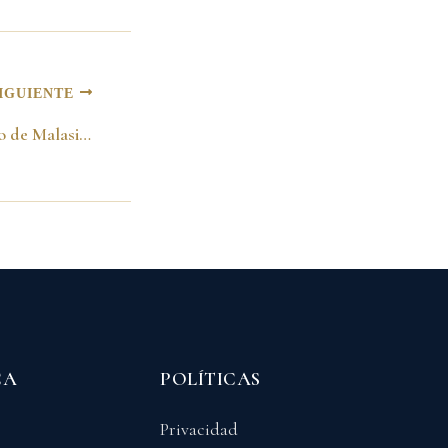
IGUIENTE
Con el Primer Ministro de Malasia, Mahathir Mohamad. Kuala Lumpar 02 de marzo del 2001
CA
POLÍTICAS
Privacidad