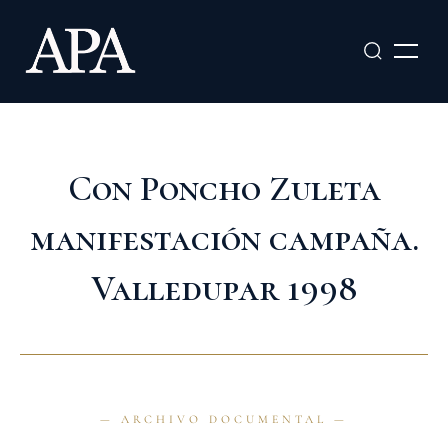
Ir
al
contenido
Con Poncho Zuleta
manifestación campaña.
Valledupar 1998