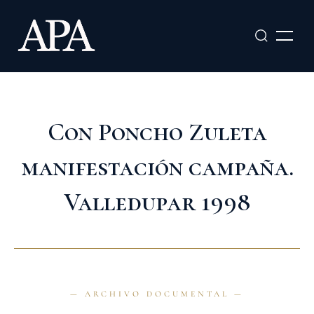
Ir
al
contenido
Con Poncho Zuleta
manifestación campaña.
Valledupar 1998