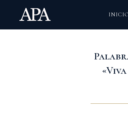
Ir
al
INICI
contenido
Palabr
«Viva