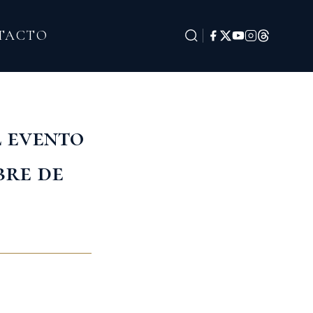
TACTO
 evento
bre de