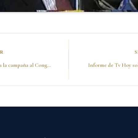
OR
S
Subasta para la campaña al Congreso de la NFD -15 de octubre de 1991-