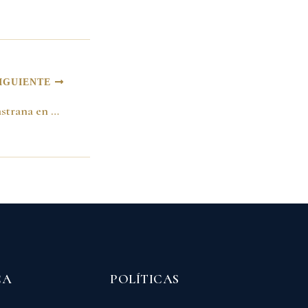
IGUIENTE
Palabras de Andrés Pastrana en el evento «Viva la Ciudadania» -23 de octubre de 1991-
CA
POLÍTICAS