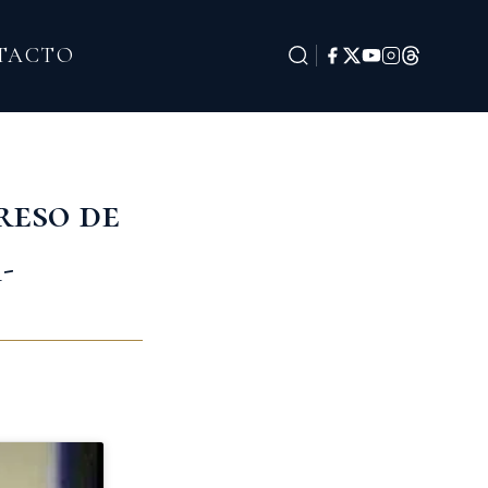
TACTO
reso de
-