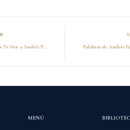
OR
S
Entrevista de Tv Hoy a Andrés Pastrana sobre la reforma a la Constitución -3 de diciembre de 1991-
MENÚ
BIBLIOTE