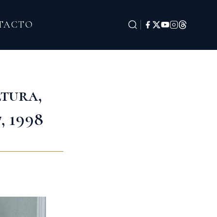
TACTO
ltura,
, 1998