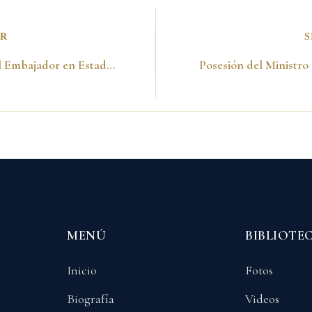
OR
S
Posesión del Embajador en Estados Unidos, Luis Alberto Moreno. Bogotá, Septiembre 14, 1998
MENÚ
BIBLIOTE
Inicio
Fotos
Biografía
Videos