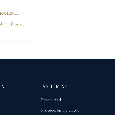
IGUIENTE
Posesión del Ministro de Defensa, Rodrigo Lloreda. Bogotá, Agosto 7, 1998
CA
POLÍTICAS
Privacidad
Protección De Datos