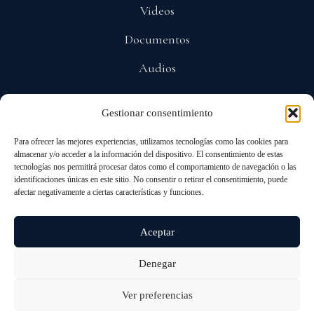
Videos
Documentos
Audios
Gestionar consentimiento
POLÍTICAS
Para ofrecer las mejores experiencias, utilizamos tecnologías como las cookies para
Privacidad
almacenar y/o acceder a la información del dispositivo. El consentimiento de estas
tecnologías nos permitirá procesar datos como el comportamiento de navegación o las
Protección De Datos
identificaciones únicas en este sitio. No consentir o retirar el consentimiento, puede
afectar negativamente a ciertas características y funciones.
Cookies
Aceptar
Denegar
© 2026 ALL RIGHTS RESERVED
ANDRÉS PASTRANA ARANGO
Ver preferencias